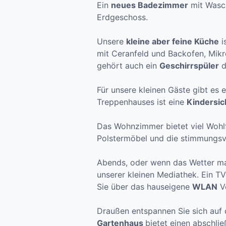
Ein
neues Badezimmer
mit Wasch
Erdgeschoss.
Unsere
kleine aber feine Küche
i
mit Ceranfeld und Backofen, Mikro
gehört auch ein
Geschirrspüler
d
Für unsere kleinen Gäste gibt es 
Treppenhauses ist eine
Kindersi
Das Wohnzimmer bietet viel Wohlf
Polstermöbel und die stimmungsv
Abends, oder wenn das Wetter mal
unserer kleinen Mediathek. Ein T
Sie über das hauseigene
WLAN
Ve
Draußen entspannen Sie sich auf
Gartenhaus
bietet einen abschlie