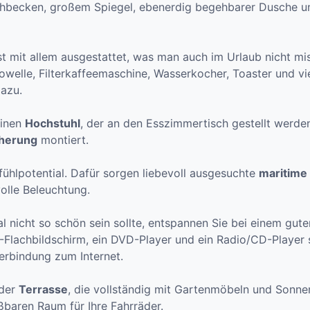
becken, großem Spiegel, ebenerdig begehbarer Dusche un
st mit allem ausgestattet, was man auch im Urlaub nicht m
welle, Filterkaffeemaschine, Wasserkocher, Toaster und vie
azu.
einen
Hochstuhl
, der an den Esszimmertisch gestellt werd
cherung
montiert.
ühlpotential. Dafür sorgen liebevoll ausgesuchte
maritime
olle Beleuchtung.
 nicht so schön sein sollte, entspannen Sie bei einem gut
V-Flachbildschirm, ein DVD-Player und ein Radio/CD-Playe
rbindung zum Internet.
 der
Terrasse
, die vollständig mit Gartenmöbeln und Sonnen
ßbaren Raum für Ihre Fahrräder.